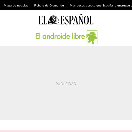
Mapa de noticias
Fichaje de Diomande
Marruecos acepta que España le entregue 