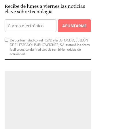
Recibe de lunes a viernes las noticias
clave sobre tecnología
APUNTARME
De conformidad con el RGPD y la LOPDGDD, EL LEÓN
DE EL ESPAÑOL PUBLICACIONES, S.A. tratará los datos
facilitados con la finalidad de remitirle noticias de
actualidad.