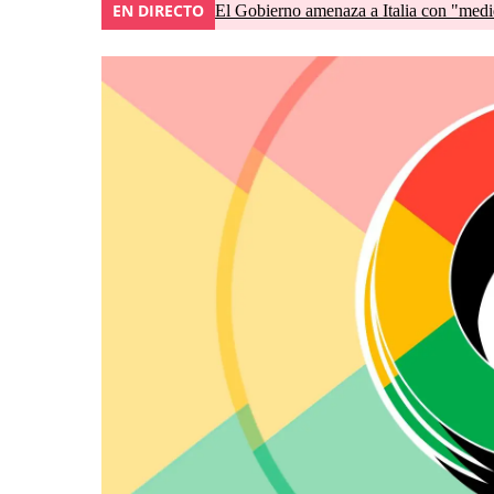
EN DIRECTO
El Gobierno amenaza a Italia con "medid