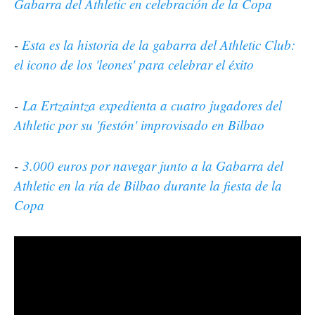
Gabarra del Athletic en celebración de la Copa
-
Esta es la historia de la gabarra del Athletic Club:
el icono de los 'leones' para celebrar el éxito
-
La Ertzaintza expedienta a cuatro jugadores del
Athletic por su 'fiestón' improvisado en Bilbao
-
3.000 euros por navegar junto a la Gabarra del
Athletic en la ría de Bilbao durante la fiesta de la
Copa