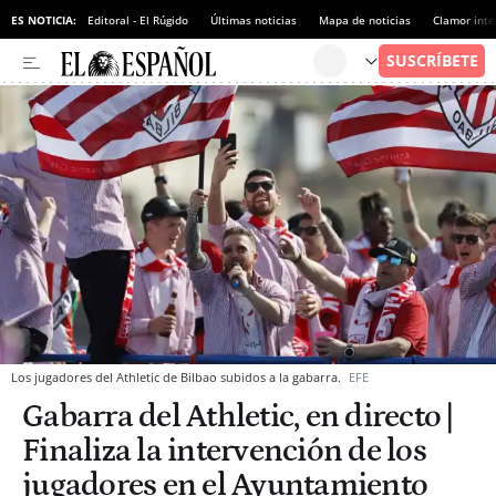
ES NOTICIA:
Editoral - El Rúgido
Últimas noticias
Mapa de noticias
Clamor inte
Los jugadores del Athletic de Bilbao subidos a la gabarra.
EFE
Gabarra del Athletic, en directo |
Finaliza la intervención de los
jugadores en el Ayuntamiento