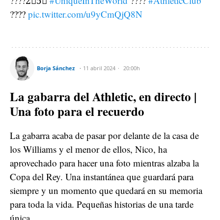
????2⃣5⃣
#UniqueInTheWorld
????
#AthleticClub
????
pic.twitter.com/u9yCmQjQ8N
Borja Sánchez
11 abril 2024
20:00h
La gabarra del Athletic, en directo |
Una foto para el recuerdo
La gabarra acaba de pasar por delante de la casa de
los Williams y el menor de ellos, Nico, ha
aprovechado para hacer una foto mientras alzaba la
Copa del Rey. Una instantánea que guardará para
siempre y un momento que quedará en su memoria
para toda la vida. Pequeñas historias de una tarde
única.