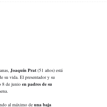
Joaquín Prat
manas,
(51 años) está
e su vida. El presentador y su
en padres de su
o 8 de junio
mena.
una baja
tando al máximo de