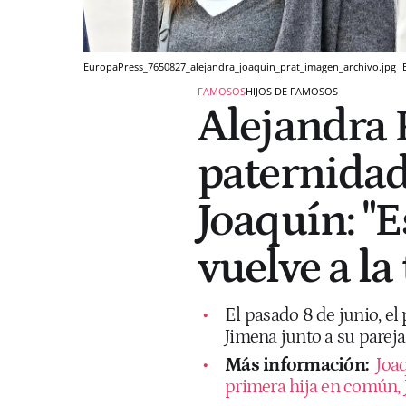
EuropaPress_7650827_alejandra_joaquin_prat_imagen_archivo.jpg
FAMOSOS
HIJOS DE FAMOSOS
Alejandra P
paternida
Joaquín: "E
vuelve a la
El pasado 8 de junio, el
Jimena junto a su pareja,
Más información:
Joaq
primera hija en común,