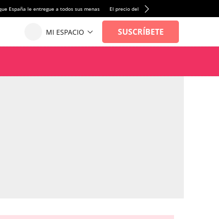
que España le entregue a todos sus menas
El precio del alquiler de vivienda baja por pri