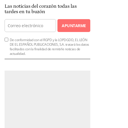
Las noticias del corazón todas las
tardes en tu buzón
APUNTARME
De conformidad con el RGPD y la LOPDGDD, EL LEÓN
DE EL ESPAÑOL PUBLICACIONES, S.A. tratará los datos
facilitados con la finalidad de remitirle noticias de
actualidad.