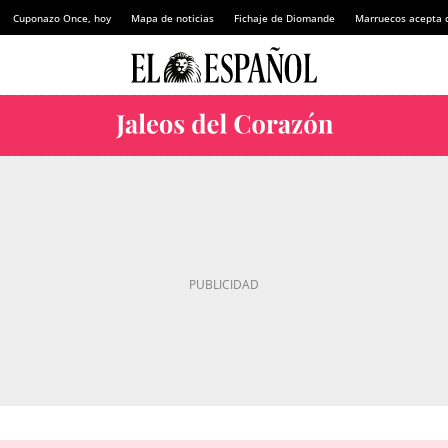
Cuponazo Once, hoy
Mapa de noticias
Fichaje de Diomande
Marruecos acepta 