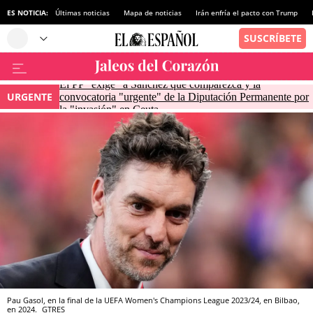
ES NOTICIA:
Últimas noticias
Mapa de noticias
Irán enfría el pacto con Trump
El PP "exige" a Sánchez que comparezca y la
URGENTE
convocatoria "urgente" de la Diputación Permanente por
la "invasión" en Ceuta
Pau Gasol, en la final de la UEFA Women's Champions League 2023/24, en Bilbao,
en 2024.
GTRES