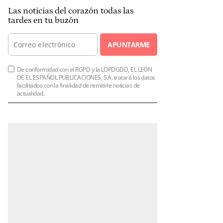
Las noticias del corazón todas las
tardes en tu buzón
APUNTARME
De conformidad con el RGPD y la LOPDGDD, EL LEÓN
DE EL ESPAÑOL PUBLICACIONES, S.A. tratará los datos
facilitados con la finalidad de remitirle noticias de
actualidad.