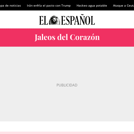
pa de noticias
Irán enfría el pacto con Trump
Hackeo agua potable
Ataque a Ceut