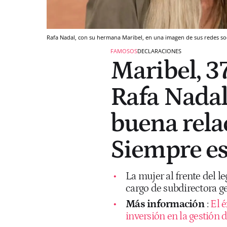
Rafa Nadal, con su hermana Maribel, en una imagen de sus redes so
FAMOSOS
DECLARACIONES
Maribel, 3
Rafa Nada
buena rela
Siempre es
La mujer al frente del l
cargo de subdirectora g
Más información
:
El é
inversión en la gestión