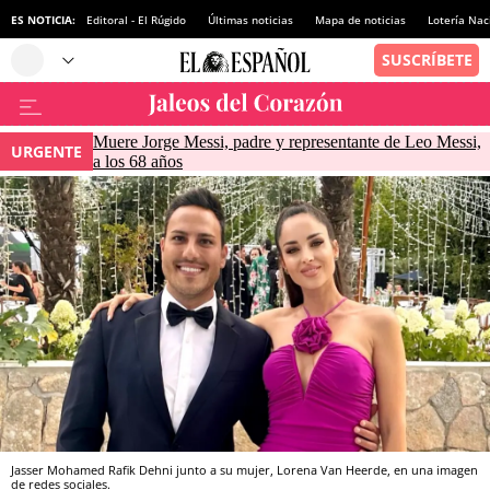
ES NOTICIA:
Editoral - El Rúgido
Últimas noticias
Mapa de noticias
Lotería Nac
Muere Jorge Messi, padre y representante de Leo Messi,
URGENTE
a los 68 años
Jasser Mohamed Rafik Dehni junto a su mujer, Lorena Van Heerde, en una imagen
de redes sociales.