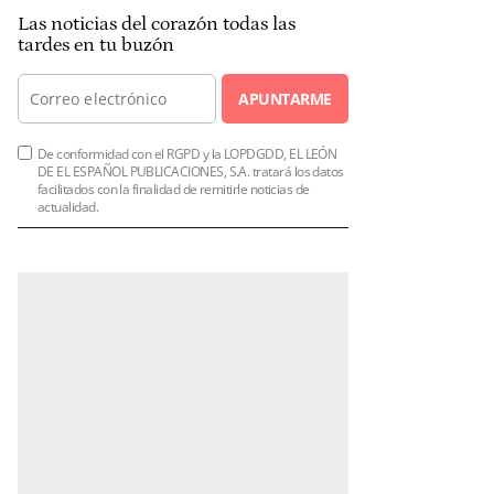
Las noticias del corazón todas las
tardes en tu buzón
APUNTARME
De conformidad con el RGPD y la LOPDGDD, EL LEÓN
DE EL ESPAÑOL PUBLICACIONES, S.A. tratará los datos
facilitados con la finalidad de remitirle noticias de
actualidad.