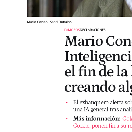
Mario Conde.
Santi Donaire.
FAMOSOS
DECLARACIONES
Mario Cond
Inteligenci
el fin de 
creando al
El exbanquero alerta so
una IA general tras anal
Más información:
Col
Conde, ponen fin a su r