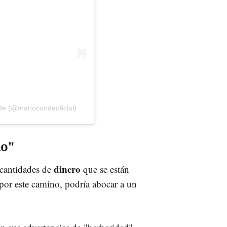
de (@mariocondeoficial)
no"
dinero
s cantidades de
que se están
 por este camino, podría abocar a un