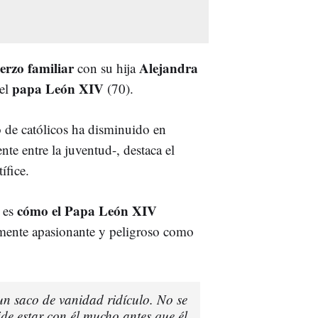
rzo familiar
Alejandra
con su hija
papa León XIV
el
(70).
de católicos ha disminuido en
te entre la juventud-, destaca el
ífice.
cómo el Papa León XIV
o es
mente apasionante y peligroso como
n saco de vanidad ridículo. No se
de estar con él mucho antes que él.