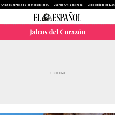
China se apropia de los modelos de IA
Guardia Civil asesinada
Crisis política de Ju