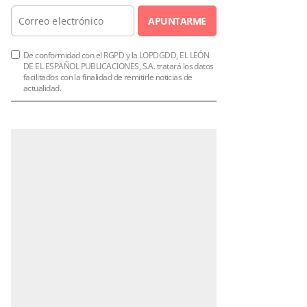
APUNTARME
De conformidad con el RGPD y la LOPDGDD, EL LEÓN
DE EL ESPAÑOL PUBLICACIONES, S.A. tratará los datos
facilitados con la finalidad de remitirle noticias de
actualidad.