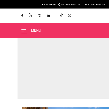
ES NOTICIA:
Últimas noticias
Mapa de noticias