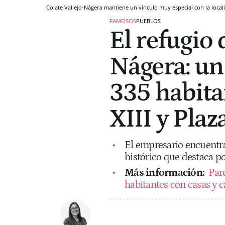
Colate Vallejo-Nágera mantiene un vínculo muy especial con la loca
FAMOSOS
PUEBLOS
El refugio 
Nágera: un
335 habitan
XIII y Pla
El empresario encuentra 
histórico que destaca po
Más información:
Par
habitantes con casas y ca