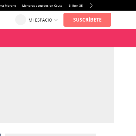
anma Moreno
Menores acogidos en Ceuta
El Ibex 35
Llamadas de alerta Sánchez