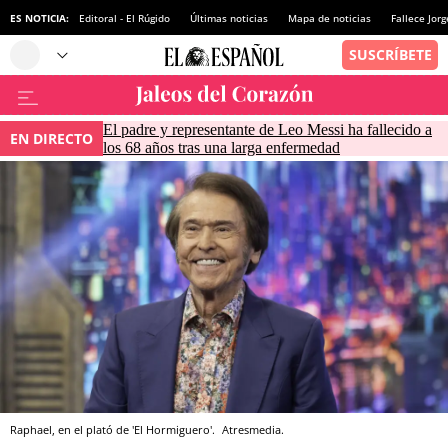
ES NOTICIA:
Editoral - El Rúgido
Últimas noticias
Mapa de noticias
Fallece Jor
El padre y representante de Leo Messi ha fallecido a
EN DIRECTO
los 68 años tras una larga enfermedad
Raphael, en el plató de 'El Hormiguero'.
Atresmedia.