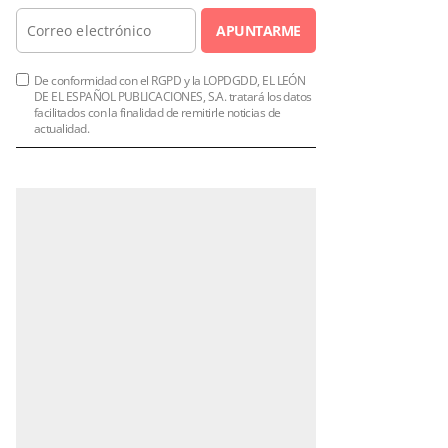
APUNTARME
De conformidad con el RGPD y la LOPDGDD, EL LEÓN
DE EL ESPAÑOL PUBLICACIONES, S.A. tratará los datos
facilitados con la finalidad de remitirle noticias de
actualidad.