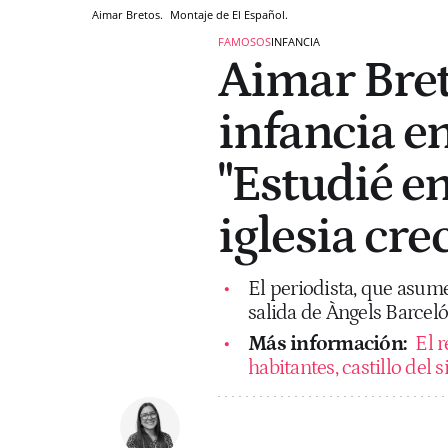
Aimar Bretos.
Montaje de El Español.
FAMOSOS
INFANCIA
Aimar Bret
infancia e
"Estudié en 
iglesia cr
El periodista, que asume
salida de Àngels Barceló,
Más información:
El 
habitantes, castillo del 