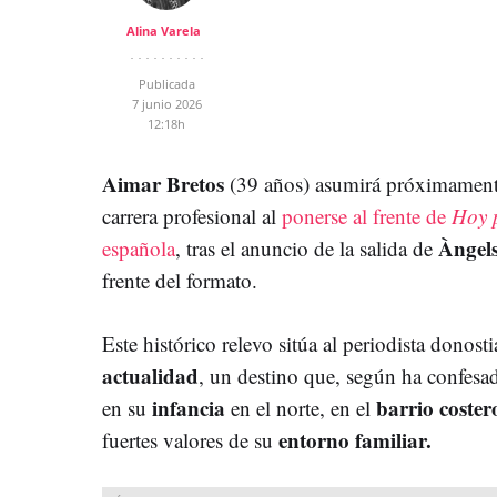
Alina Varela
Publicada
7 junio 2026
12:18h
Aimar Bretos
(39 años) asumirá próximamente
carrera profesional al
ponerse al frente de
Hoy 
Àngels
española
, tras el anuncio de la salida de
frente del formato.
Este histórico relevo sitúa al periodista donosti
actualidad
, un destino que, según ha confesa
infancia
barrio coste
en su
en el norte, en el
entorno familiar.
fuertes valores de su