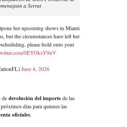
omenajean a Serrat
ostpone her upcoming shows in Miami
s, but the circumstances have left her
rescheduling, please hold onto your
.twitter.com/0EYOksY9nV
NationFL)
June 4, 2026
devolución del importe
o de
de las
s próximos días para quienes las
enta oficiales
.