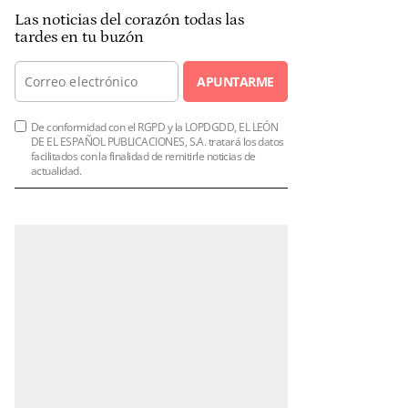
Las noticias del corazón todas las
tardes en tu buzón
APUNTARME
De conformidad con el RGPD y la LOPDGDD, EL LEÓN
DE EL ESPAÑOL PUBLICACIONES, S.A. tratará los datos
facilitados con la finalidad de remitirle noticias de
actualidad.