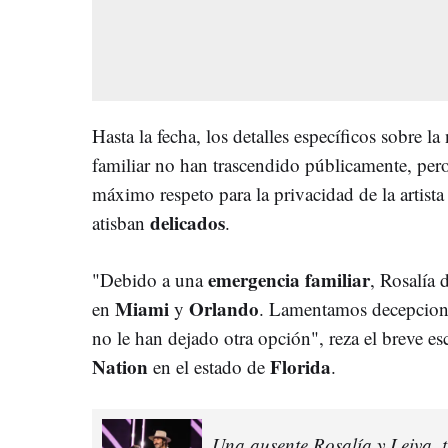
Hasta la fecha, los detalles específicos sobre l
familiar no han trascendido públicamente, pero
máximo respeto para la privacidad de la artist
delicados
atisban
.
emergencia familiar
"Debido a una
, Rosalía
Miami
Orlando
en
y
. Lamentamos decepcionar
no le han dejado otra opción", reza el breve esc
Nation
Florida
en el estado de
.
Una ausente Rosalía y Leiva, 