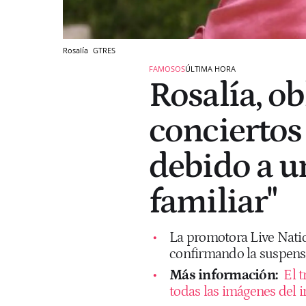
Rosalía
GTRES
FAMOSOS
ÚLTIMA HORA
Rosalía, ob
conciertos
debido a u
familiar"
La promotora Live Nation
confirmando la suspens
Más información:
El t
todas las imágenes del