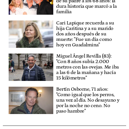
de su padre a los 68 años: la
dura historia que marcó a la
familia
Cari Lapique recuerda a su
hija Caritina y a su marido
dos años después de su
muerte: "Fue un día como
hoy en Guadalmina"
Miguel Ángel Revilla (83):
"Con 8 años subía 2.000
metros con las ovejas. Me iba
a las 6 de la mañana y hacía
15 kilómetros"
Bertín Osborne, 71 años:
"Como igual que los perros,
una vez al día. No desayuno y
por la noche no ceno. No
paso hambre"