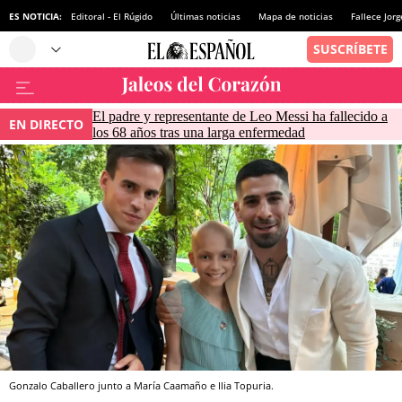
ES NOTICIA:
Editoral - El Rúgido
Últimas noticias
Mapa de noticias
Fallece Jor
El padre y representante de Leo Messi ha fallecido a
EN DIRECTO
los 68 años tras una larga enfermedad
Gonzalo Caballero junto a María Caamaño e Ilia Topuria.