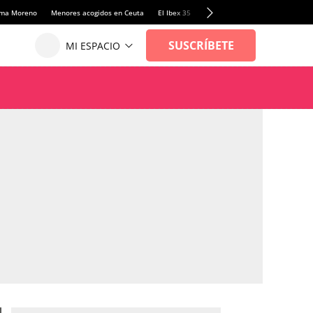
anma Moreno
Menores acogidos en Ceuta
El Ibex 35
Llamadas de alerta Sánchez