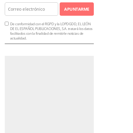
APUNTARME
De conformidad con el RGPD y la LOPDGDD, EL LEÓN
DE EL ESPAÑOL PUBLICACIONES, S.A. tratará los datos
facilitados con la finalidad de remitirle noticias de
actualidad.