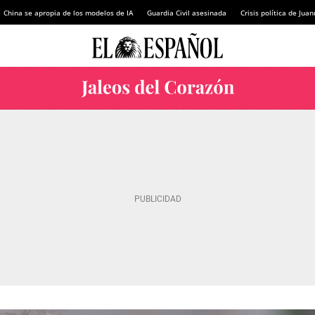
China se apropia de los modelos de IA
Guardia Civil asesinada
Crisis política de Ju