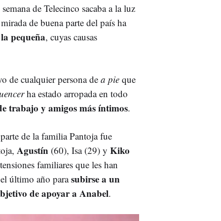
e semana de Telecinco sacaba a la luz
a mirada de buena parte del país ha
e la pequeña
, cuyas causas
yo de cualquier persona de
a pie
que
luencer
ha estado arropada en todo
de trabajo y amigos más íntimos
.
arte de la familia Pantoja fue
Agustín
Kiko
toja,
(60), Isa (29) y
tensiones familiares que les han
subirse a un
n el último año para
 objetivo de apoyar a Anabel
.