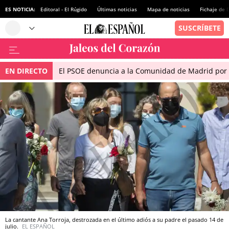
ES NOTICIA:
Editoral - El Rúgido
Últimas noticias
Mapa de noticias
Fichaje de
EN DIRECTO
El PSOE denuncia a la Comunidad de Madrid por 
La cantante Ana Torroja, destrozada en el último adiós a su padre el pasado 14 de
julio.
EL ESPAÑOL