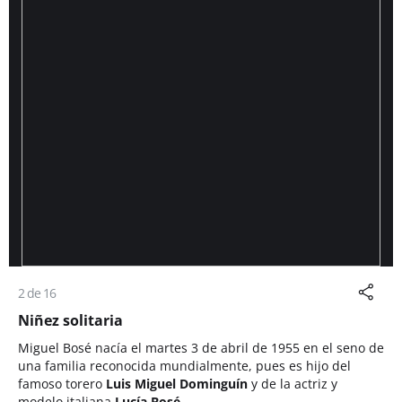
2 de 16
Niñez solitaria
Miguel Bosé nacía el martes 3 de abril de 1955 en el seno de
una familia reconocida mundialmente, pues es hijo del
famoso torero
Luis Miguel Dominguín
y de la actriz y
modelo italiana
Lucía Bosé
.