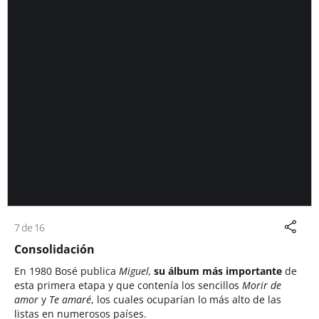
7 de 16
Consolidación
En 1980 Bosé publica
Miguel,
su álbum más importante
de
esta primera etapa y que contenía los sencillos
Morir de
amor
y
Te amaré
, los cuales ocuparían lo más alto de las
listas en numerosos países.