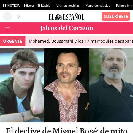
ES NOTICIA:
Editoral - El Rúgido
Últimas noticias
Mapa de noticias
Fallece Jor
URGENTE
Mohamed, Boussmahi y los 17 marroquíes desapareci
El declive de Miguel Bosé: de mito