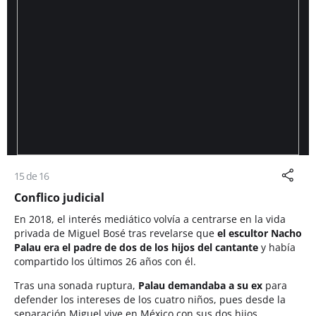
15 de 16
Conflico judicial
En 2018, el interés mediático volvía a centrarse en la vida
privada de Miguel Bosé tras revelarse que
el escultor Nacho
Palau era el padre de dos de los hijos del cantante
y había
compartido los últimos 26 años con él.
Tras una sonada ruptura,
Palau demandaba a su ex
para
defender los intereses de los cuatro niños, pues desde la
separación Miguel vive en México con sus dos hijos