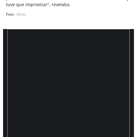
tuve que improvisar", revelaba.
Gtres