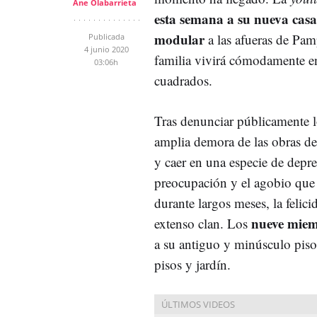
Ane Olabarrieta
esta semana a su nueva casa
modular
a las afueras de Pa
Publicada
4 junio 2020
familia vivirá cómodamente e
03:06h
cuadrados.
Tras denunciar públicamente l
amplia demora de las obras d
y caer en una especie de depre
preocupación y el agobio que 
durante largos meses, la felici
nueve miem
extenso clan. Los
a su antiguo y minúsculo piso 
pisos y jardín.