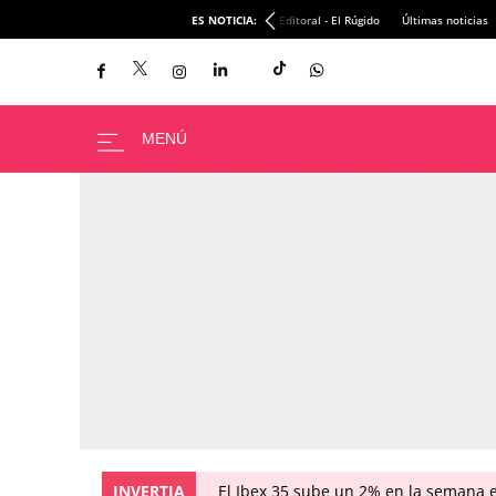
ES NOTICIA:
Editoral - El Rúgido
Últimas noticias
INVERTIA
El Ibex 35 sube un 2% en la semana 