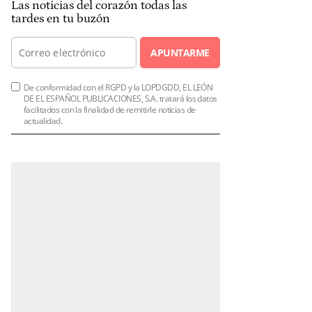
Las noticias del corazón todas las
tardes en tu buzón
APUNTARME
De conformidad con el RGPD y la LOPDGDD, EL LEÓN
DE EL ESPAÑOL PUBLICACIONES, S.A. tratará los datos
facilitados con la finalidad de remitirle noticias de
actualidad.