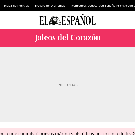
Mapa de noticias
Fichaje de Diomande
Marruecos acepta que España le entregue 
en la que conquistó nuevos máximos históricos por encima de los 