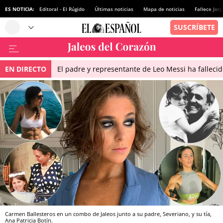
ES NOTICIA:
Editoral - El Rúgido
Últimas noticias
Mapa de noticias
Fallece Jor
EN DIRECTO
El padre y representante de Leo Messi ha falleci
Carmen Ballesteros en un combo de Jaleos junto a su padre, Severiano, y su tía,
Ana Patricia Botín.