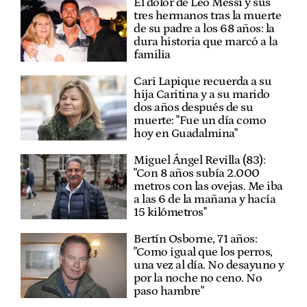
El dolor de Leo Messi y sus
tres hermanos tras la muerte
de su padre a los 68 años: la
dura historia que marcó a la
familia
Cari Lapique recuerda a su
hija Caritina y a su marido
dos años después de su
muerte: "Fue un día como
hoy en Guadalmina"
Miguel Ángel Revilla (83):
"Con 8 años subía 2.000
metros con las ovejas. Me iba
a las 6 de la mañana y hacía
15 kilómetros"
Bertín Osborne, 71 años:
"Como igual que los perros,
una vez al día. No desayuno y
por la noche no ceno. No
paso hambre"