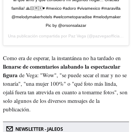
familia! 🙏🏻🇲🇽♥️ #mexico #adoro #vivamexico #maravilla
@melodymakerhotels #welcometoparadise #melodymaker
Pic by @orsonsalazar
Una publicación compartida por
Paz Vega
(@pazvegaofficial) el 7 de Ene de 2019 a las 10:03 PST
Como era de esperar, la instantánea no ha tardado en
llenarse de comentarios alabando la espectacular
figura
de Vega: "Wow", "se puede secar el mar y no se
tonaría", "una mujer 100%" o "qué foto más linda,
ojalá fuera tan atrevida en cuanto a tomarme fotos", son
solo algunos de los diversos mensajes de la
publicación.
NEWSLETTER - JALEOS