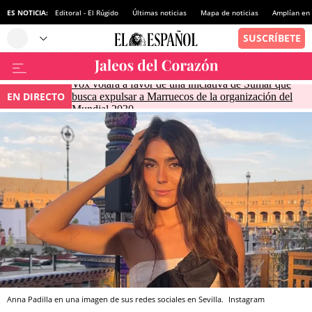
ES NOTICIA:
Editoral - El Rúgido
Últimas noticias
Mapa de noticias
Amplían en
Vox votará a favor de una iniciativa de Sumar que
EN DIRECTO
busca expulsar a Marruecos de la organización del
Mundial 2030
Anna Padilla en una imagen de sus redes sociales en Sevilla.
Instagram