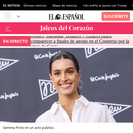
ES NOTICIA:
Últimas noticias
Mapa de noticias
Irán enfría el pacto con Trump
Robles, Marlaska, Bolaños y Albares piden
EN DIRECTO
comparecer a finales de agosto en el Congreso por la
crisis de Ceuta
Gemma Pinto en un acto público.