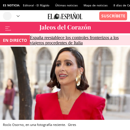
ES NOTICIA:
Editoral - El Rúgido
Últimas noticias
Mapa de noticias
8 días de C
España reestablece los controles fronterizos a los
EN DIRECTO
viajeros procedentes de Italia
Rocío Osorno, en una fotografía reciente.
Gtres