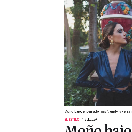
Moño bajo: el peinado más ‘trendy’ y versát
EL ESTILO
BELLEZA
Moño bajo: