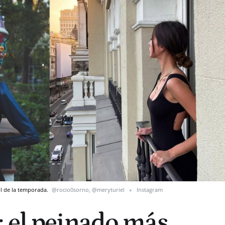
il de la temporada.
@rocio0sorno, @meryturiel
Instagram
 el peinado más