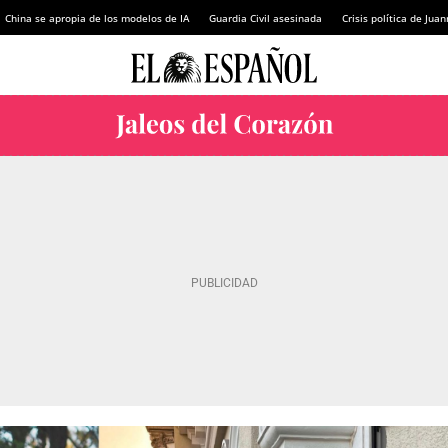
China se apropia de los modelos de IA
Guardia Civil asesinada
Crisis política de Ju