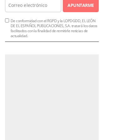
APUNTARME
De conformidad con el RGPD y la LOPDGDD, EL LEÓN
DE EL ESPAÑOL PUBLICACIONES, S.A. tratará los datos
facilitados con la finalidad de remitirle noticias de
actualidad.