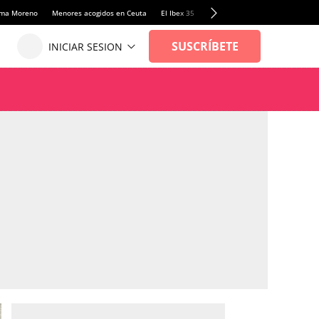
anma Moreno
Menores acogidos en Ceuta
El Ibex 35
Llamadas de alerta Sánchez