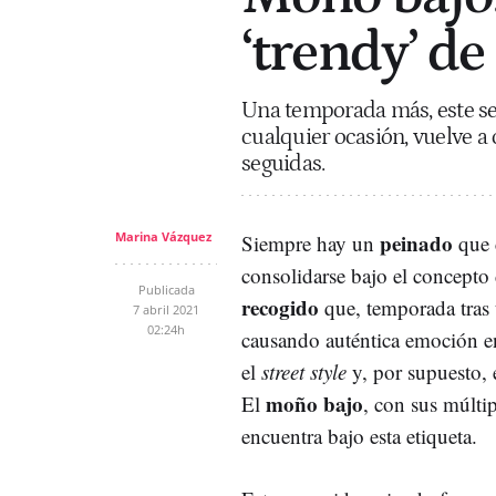
‘trendy’ d
Una temporada más, este sen
cualquier ocasión, vuelve a
seguidas.
Marina Vázquez
peinado
Siempre hay un
que 
consolidarse bajo el concepto
Publicada
recogido
que, temporada tras
7 abril 2021
02:24h
causando auténtica emoción en
el
street style
y, por supuesto, e
moño bajo
El
, con sus múltip
encuentra bajo esta etiqueta.