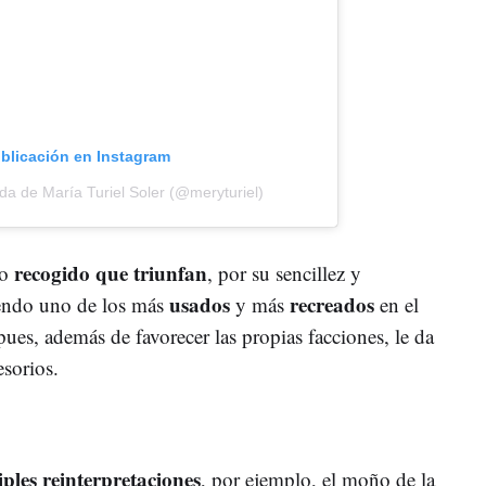
ublicación en Instagram
a de María Turiel Soler (@meryturiel)
recogido que triunfan
do
, por su sencillez y
usados
recreados
 siendo uno de los más
y más
en el
pues, además de favorecer las propias facciones, le da
esorios.
iples reinterpretaciones
, por ejemplo, el moño de la