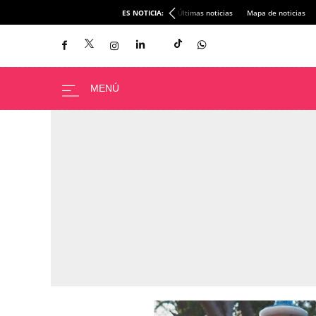
ES NOTICIA:
Últimas noticias
Mapa de noticias