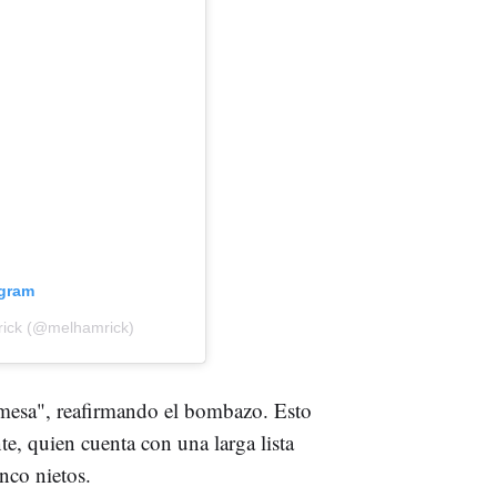
agram
rick (@melhamrick)
omesa", reafirmando el bombazo. Esto
te, quien cuenta con una larga lista
nco nietos.