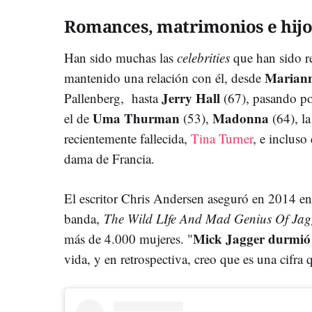
Romances, matrimonios e hijo
Han sido muchas las
celebrities
que han sido re
Mariann
mantenido una relación con él, desde
Jerry Hall
Pallenberg, hasta
(67), pasando po
Uma Thurman
Madonna
el de
(53),
(64), la
recientemente fallecida,
Tina Turner
, e incluso
dama de Francia.
El escritor Chris Andersen aseguró en 2014 en 
banda,
The Wild LIfe And Mad Genius Of Jag
Mick Jagger durmió 
más de 4.000 mujeres. "
vida, y en retrospectiva, creo que es una cifra 