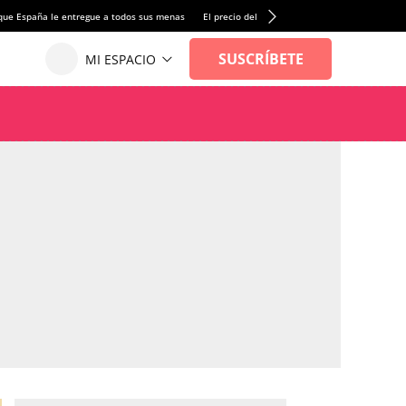
que España le entregue a todos sus menas
El precio del alquiler de vivienda baja por pri