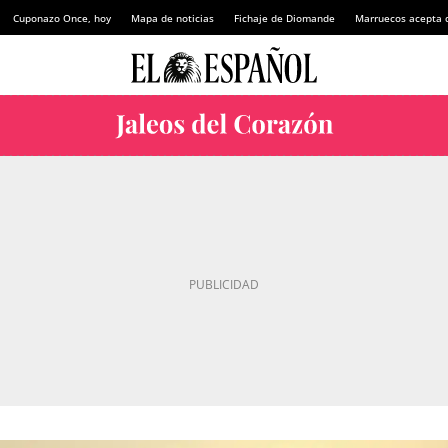
Cuponazo Once, hoy
Mapa de noticias
Fichaje de Diomande
Marruecos acepta 