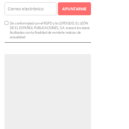
APUNTARME
De conformidad con el RGPD y la LOPDGDD, EL LEÓN
DE EL ESPAÑOL PUBLICACIONES, S.A. tratará los datos
facilitados con la finalidad de remitirle noticias de
actualidad.