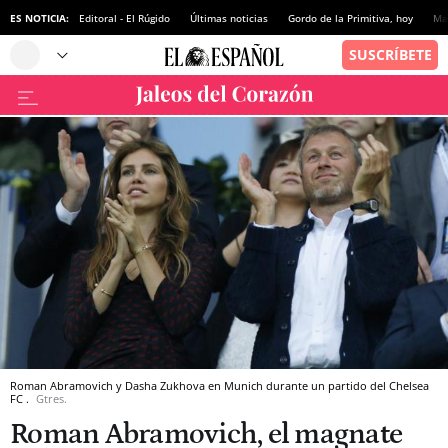
ES NOTICIA:
Editoral - El Rúgido
Últimas noticias
Gordo de la Primitiva, hoy
Ma
Roman Abramovich y Dasha Zukhova en Munich durante un partido del Chelsea
FC .
Gtres.
Roman Abramovich, el magnate