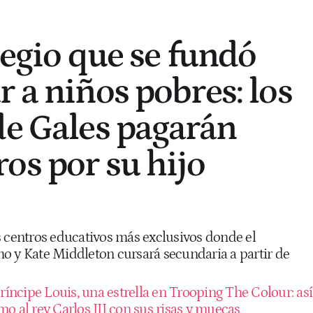
legio que se fundó
 a niños pobres: los
de Gales pagarán
os por su hijo
s centros educativos más exclusivos donde el
o y Kate Middleton cursará secundaria a partir de
ríncipe Louis, una estrella en Trooping The Colour: así
o al rey Carlos III con sus risas y muecas