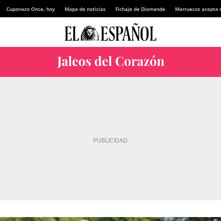
Cuponazo Once, hoy
Mapa de noticias
Fichaje de Diomande
Marruecos acepta 