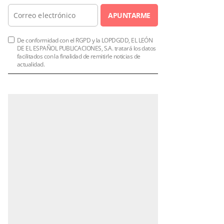
APUNTARME
De conformidad con el RGPD y la LOPDGDD, EL LEÓN
DE EL ESPAÑOL PUBLICACIONES, S.A. tratará los datos
facilitados con la finalidad de remitirle noticias de
actualidad.