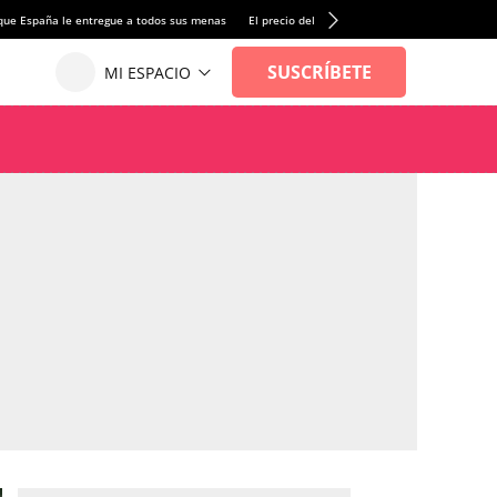
que España le entregue a todos sus menas
El precio del alquiler de vivienda baja por pri