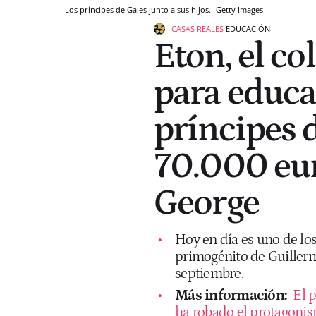
Los príncipes de Gales junto a sus hijos.
Getty Images
CASAS REALES
EDUCACIÓN
Eton, el co
para educar
príncipes 
70.000 eur
George
Hoy en día es uno de lo
primogénito de Guillerm
septiembre.
Más información:
El p
ha robado el protagonism