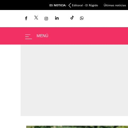
ES NOTICIA:
Editoral - El Rúgido
Últimas noticias