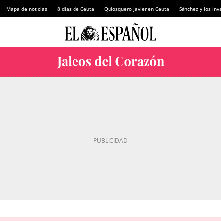
Mapa de noticias
8 días de Ceuta
Quiosquero Javier en Ceuta
Sánchez y los inv