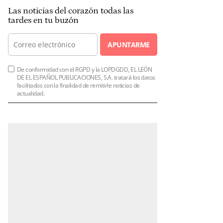
Las noticias del corazón todas las
tardes en tu buzón
APUNTARME
De conformidad con el RGPD y la LOPDGDD, EL LEÓN
DE EL ESPAÑOL PUBLICACIONES, S.A. tratará los datos
facilitados con la finalidad de remitirle noticias de
actualidad.