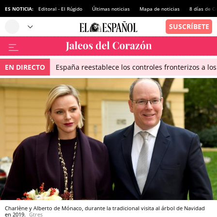
ES NOTICIA:
Editoral - El Rúgido
Últimas noticias
Mapa de noticias
8 días de C
EN DIRECTO
España reestablece los controles fronterizos a los
Charlène y Alberto de Mónaco, durante la tradicional visita al árbol de Navidad
en 2019.
Gtres