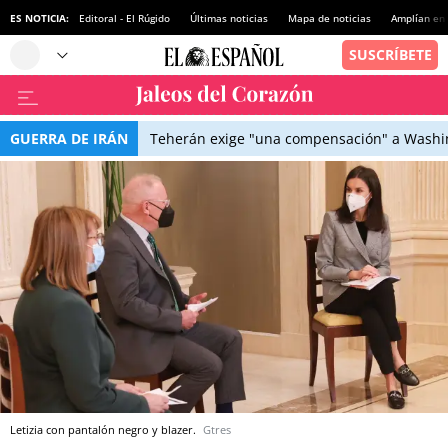
ES NOTICIA:
Editoral - El Rúgido
Últimas noticias
Mapa de noticias
Amplían en
GUERRA DE IRÁN
Teherán exige "una compensación" a Washin
Letizia con pantalón negro y blazer.
Gtres