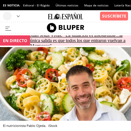
ES NOTICIA:
Editoral - El Rúgido
Últimas noticias
Mapa de noticias
Lotería Nac
Juan Jesús Vivas: "La situación es insostenible...la
EN DIRECTO
única salida es que todos los que entraron vuelvan a
Marruecos"
El nutricionista Pablo Ojeda.
iStock