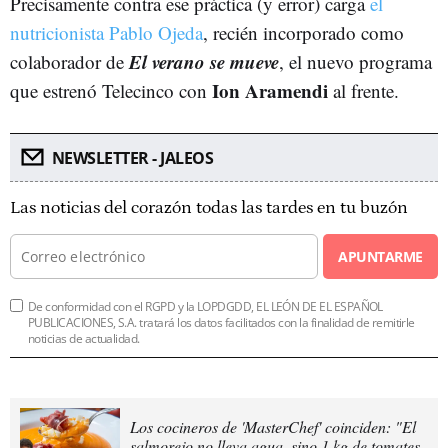
Precisamente contra ese práctica (y error) carga
el
nutricionista Pablo Ojeda
, recién incorporado como
El verano se mueve
colaborador de
, el nuevo programa
Ion Aramendi
que estrenó Telecinco con
al frente.
NEWSLETTER - JALEOS
Las noticias del corazón todas las tardes en tu buzón
APUNTARME
De conformidad con el RGPD y la LOPDGDD, EL LEÓN DE EL ESPAÑOL
PUBLICACIONES, S.A. tratará los datos facilitados con la finalidad de remitirle
noticias de actualidad.
Los cocineros de 'MasterChef' coinciden: "El
salmorejo no lleva agua, sino 1 kg de tomates,