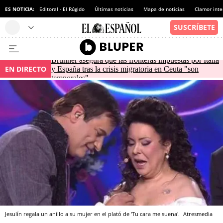
ES NOTICIA:
Editoral - El Rúgido
Últimas noticias
Mapa de noticias
Clamor inte
Brunner asegura que las fronteras impuestas por Italia
EN DIRECTO
y España tras la crisis migratoria en Ceuta "son
temporales"
Jesulín regala un anillo a su mujer en el plató de 'Tu cara me suena'.
Atresmedia