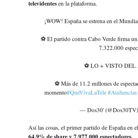
televidentes
en la plataforma.
¡WOW! España se estrena en el Mu
⚽️ El partido contra Cabo Verde firma u
7.322.000 espec
⚽️ LO + VISTO DEL
⚽️ Más de 11.2 millones de especta
momento
#QueVivaLaTele
#Audiencias
— Dos30' (@Dos30TV
Así las cosas, el primer partido de España en
64,9% de share y 7.977.000 espectadores.