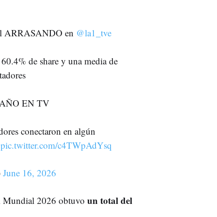
ndial ARRASANDO en
@la1_tve
n 60.4% de share y una media de
tadores
 AÑO EN TV
dores conectaron en algún
pic.twitter.com/c4TWpAdYsq
)
June 16, 2026
un total del
 el Mundial 2026 obtuvo