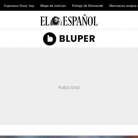
Cuponazo Once, hoy
Mapa de noticias
Fichaje de Diomande
Marruecos acepta 