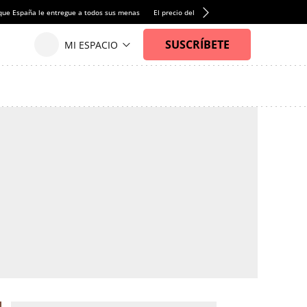
que España le entregue a todos sus menas
El precio del alquiler de vivienda baja por pri