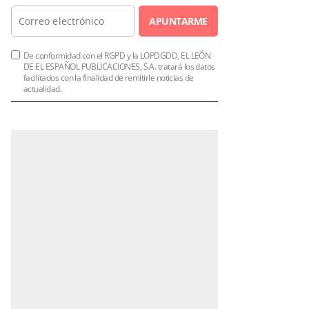
APUNTARME
De conformidad con el RGPD y la LOPDGDD, EL LEÓN
DE EL ESPAÑOL PUBLICACIONES, S.A. tratará los datos
facilitados con la finalidad de remitirle noticias de
actualidad.