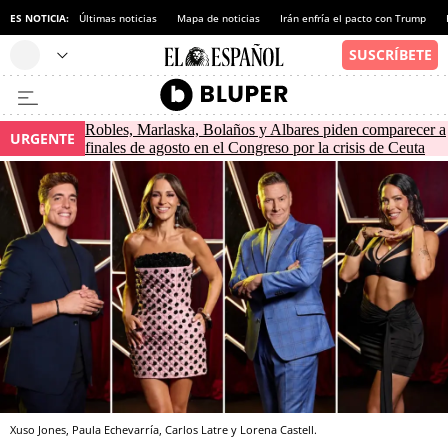
ES NOTICIA:
Últimas noticias
Mapa de noticias
Irán enfría el pacto con Trump
Robles, Marlaska, Bolaños y Albares piden comparecer a
URGENTE
finales de agosto en el Congreso por la crisis de Ceuta
Xuso Jones, Paula Echevarría, Carlos Latre y Lorena Castell.