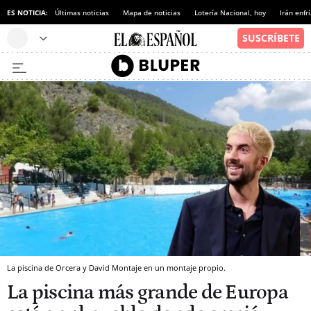
ES NOTICIA:
Últimas noticias
Mapa de noticias
Lotería Nacional, hoy
Irán enfr
La piscina de Orcera y David Montaje en un montaje propio.
La piscina más grande de Europa