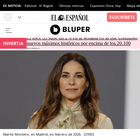
ES NOTICIA:
Editoral - El Rúgido
Últimas noticias
Cuponazo Once, hoy
Mapa de 
El Ibex 35 sube un 2% en la semana en la que conquistó
INVERTIA
nuevos máximos históricos por encima de los 20.100
puntos
Mariló Montero, en Madrid, en febrero de 2026.
GTRES