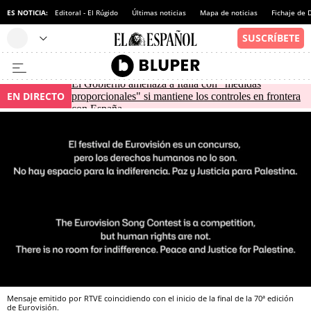
ES NOTICIA:
Editoral - El Rúgido
Últimas noticias
Mapa de noticias
Fichaje de
El Gobierno amenaza a Italia con "medidas
EN DIRECTO
proporcionales" si mantiene los controles en frontera
con España
Mensaje emitido por RTVE coincidiendo con el inicio de la final de la 70ª edición
de Eurovisión.