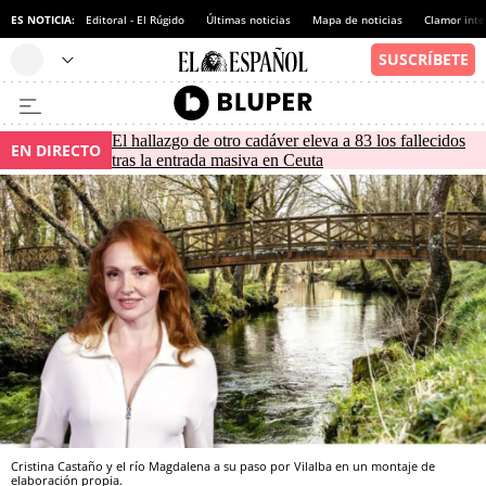
ES NOTICIA:
Editoral - El Rúgido
Últimas noticias
Mapa de noticias
Clamor inte
El hallazgo de otro cadáver eleva a 83 los fallecidos
EN DIRECTO
tras la entrada masiva en Ceuta
Cristina Castaño y el río Magdalena a su paso por Vilalba en un montaje de
elaboración propia.