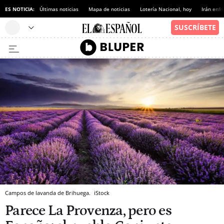
ES NOTICIA:
Últimas noticias
Mapa de noticias
Lotería Nacional, hoy
Irán enfr
Campos de lavanda de Brihuega.
iStock
Parece La Provenza, pero es