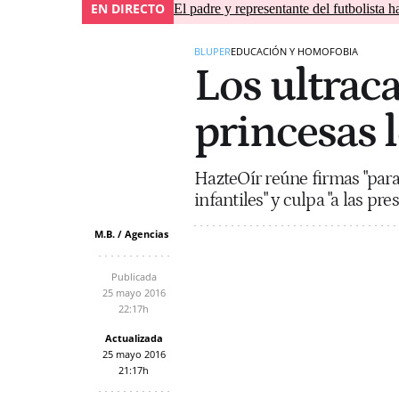
EN DIRECTO
El padre y representante del futbolista h
BLUPER
EDUCACIÓN Y HOMOFOBIA
Los ultrac
princesas 
HazteOír reúne firmas "para 
infantiles" y culpa "a las p
M.B. / Agencias
Publicada
25 mayo 2016
22:17h
Actualizada
25 mayo 2016
21:17h