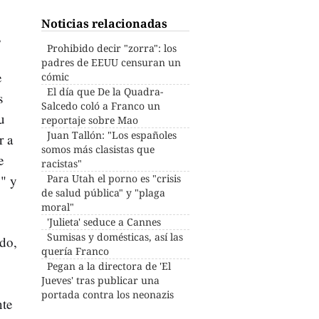
Noticias relacionadas
,
Prohibido decir "zorra": los
padres de EEUU censuran un
e
cómic
El día que De la Quadra-
s
Salcedo coló a Franco un
u
reportaje sobre Mao
Juan Tallón: "Los españoles
r a
somos más clasistas que
e
racistas"
B" y
Para Utah el porno es "crisis
de salud pública" y "plaga
moral"
'Julieta' seduce a Cannes
Sumisas y domésticas, así las
do,
quería Franco
Pegan a la directora de 'El
Jueves' tras publicar una
portada contra los neonazis
nte