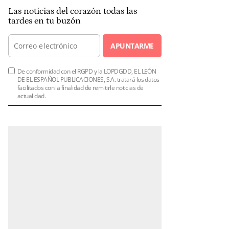
Las noticias del corazón todas las
tardes en tu buzón
APUNTARME
De conformidad con el RGPD y la LOPDGDD, EL LEÓN
DE EL ESPAÑOL PUBLICACIONES, S.A. tratará los datos
facilitados con la finalidad de remitirle noticias de
actualidad.