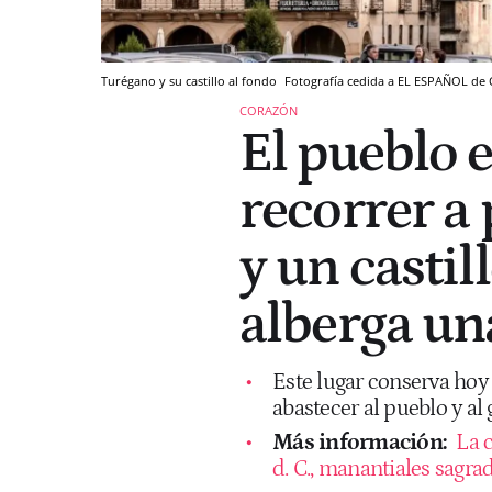
Turégano y su castillo al fondo
Fotografía cedida a EL ESPAÑOL de C
CORAZÓN
El pueblo 
recorrer a 
y un castil
alberga una
Este lugar conserva hoy 
abastecer al pueblo y al
Más información:
La c
d. C., manantiales sagra