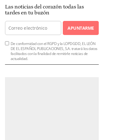
Las noticias del corazón todas las
tardes en tu buzón
APUNTARME
De conformidad con el RGPD y la LOPDGDD, EL LEÓN
DE EL ESPAÑOL PUBLICACIONES, S.A. tratará los datos
facilitados con la finalidad de remitirle noticias de
actualidad.