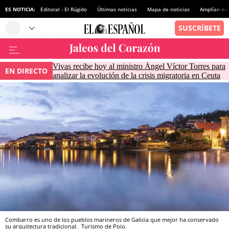
ES NOTICIA:
Editoral - El Rúgido
Últimas noticias
Mapa de noticias
Amplían en
Vivas recibe hoy al ministro Ángel Víctor Torres para
EN DIRECTO
analizar la evolución de la crisis migratoria en Ceuta
Combarro es uno de los pueblos marineros de Galicia que mejor ha conservado
su arquitectura tradicional.
Turismo de Poio.