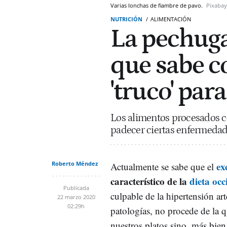
Varias lonchas de fiambre de pavo.
Pixabay
NUTRICIÓN
ALIMENTACIÓN
La pechuga
que sabe c
'truco' par
Los alimentos procesados c
padecer ciertas enfermedad
Roberto Méndez
ex
Actualmente se sabe que el
característico de la
dieta occ
Publicada
culpable de la hipertensión art
22 marzo 2020
02:29h
patologías, no procede de la 
nuestros platos sino, más bien