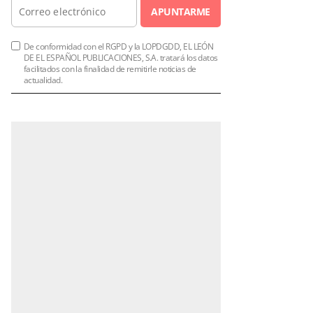
APUNTARME
De conformidad con el RGPD y la LOPDGDD, EL LEÓN
DE EL ESPAÑOL PUBLICACIONES, S.A. tratará los datos
facilitados con la finalidad de remitirle noticias de
actualidad.