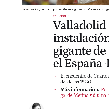
Mikel Merino, felicitado por Fabián en el gol de España ante Portuga
VALLADOLID
Valladolid
instalació
gigante de
el España-
El encuentro de Cuartos 
desde las 18:30.
Más información:
Port
gol de Merino y última 