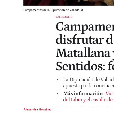
Campamentos de la Diputación de Valladolid
VALLADOLID
Campament
disfrutar d
Matallana y
Sentidos: f
La Diputación de Valla
apuesta por la conciliaci
Más información
:
Visi
del Libro y el castillo d
Alexandra González