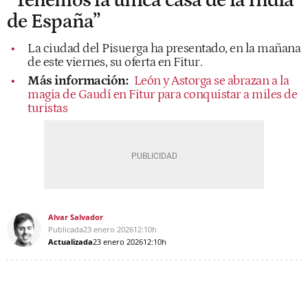
“Tenemos la única casa de la India
de España”
La ciudad del Pisuerga ha presentado, en la mañana
de este viernes, su oferta en Fitur.
Más información:
León y Astorga se abrazan a la
magia de Gaudí en Fitur para conquistar a miles de
turistas
Alvar Salvador
Publicada
23 enero 2026
12:10h
Actualizada
23 enero 2026
12:10h