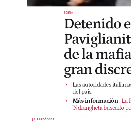
SORIA
Detenido 
Paviglianiti,
de la mafia
gran discr
Las autoridades italian
del país.
Más información
:
La P
'Ndrangheta buscado por
J.I. Fernández