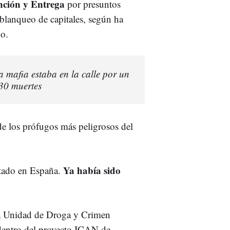
nción y Entrega
por presuntos
y blanqueo de capitales, según ha
io.
 la mafia estaba en la calle por un
130 muertes
de los prófugos más peligrosos del
Ya había sido
estado en España.
 la Unidad de Droga y Crimen
entro del proyecto ICAN de