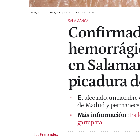
Imagen de una garrapata.
Europa Press.
SALAMANCA
Confirmado
hemorrági
en Salaman
picadura d
El afectado, un hombre 
de Madrid y permanece 
Más información
:
Fal
garrapata
J.I. Fernández