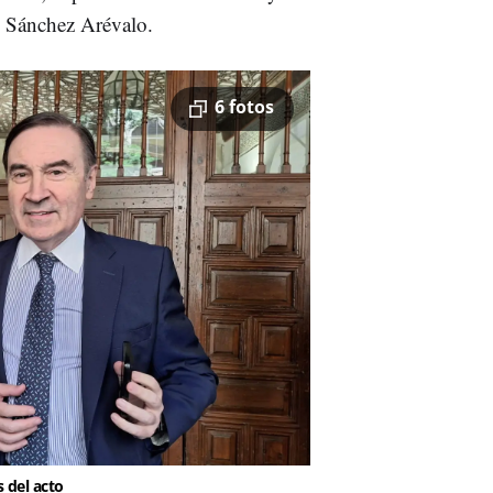
s Sánchez Arévalo.
6 fotos
 del acto