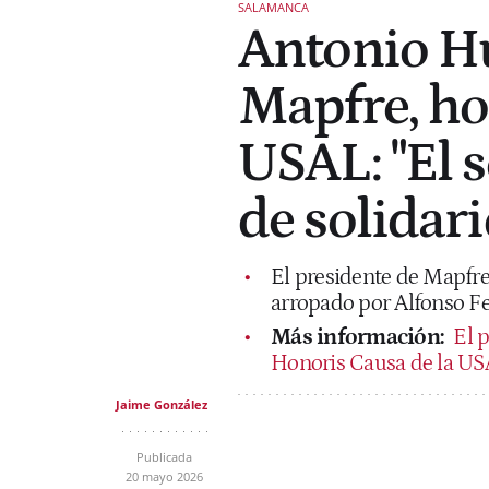
SALAMANCA
Antonio Hu
Mapfre, ho
USAL: "El s
de solidar
El presidente de Mapfre
arropado por Alfonso F
Más información:
El p
Honoris Causa de la USA
Jaime González
Publicada
20 mayo 2026