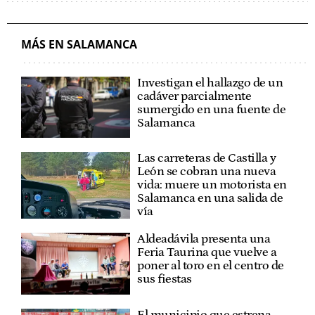
SANTA MARTA DE TORMES (SALAMANCA)
CULTURA CASTILLA Y LEÓN
MÁS EN SALAMANCA
Investigan el hallazgo de un
cadáver parcialmente
sumergido en una fuente de
Salamanca
Las carreteras de Castilla y
León se cobran una nueva
vida: muere un motorista en
Salamanca en una salida de
vía
Aldeadávila presenta una
Feria Taurina que vuelve a
poner al toro en el centro de
sus fiestas
El municipio que estrena