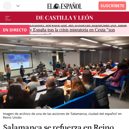
Brunner asegura que las fronteras impuestas por Italia
EN DIRECTO
y España tras la crisis migratoria en Ceuta "son
temporales"
Imagen de archivo de una de las acciones de 'Salamanca, ciudad del español' en
Reino Unido
Salamanca se refuerza en Reino