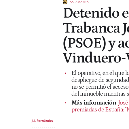
SALAMANCA
Detenido e
Trabanca J
(PSOE) y ac
Vinduero-
El operativo, en el que 
despliegue de seguridad,
no se permitió el acceso
del inmueble mientras s
Más información
:
José
premiadas de España: "
J.I. Fernández